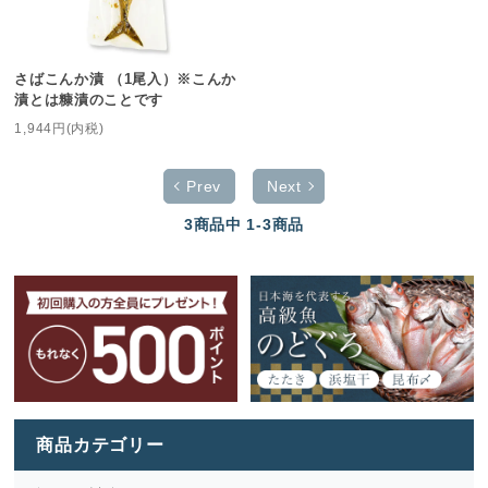
さばこんか漬 （1尾入）※こんか
漬とは糠漬のことです
1,944円(内税)
Prev
Next
3
商品中
1-3
商品
商品カテゴリー