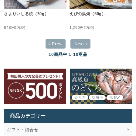
さよりいしる焼（30g）
えびの浜焼（50g）
648円(内税)
1,296円(内税)
Prev
Next
10
商品中
1-10
商品
商品カテゴリー
ギフト・詰合せ