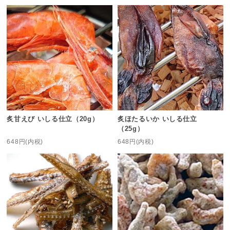
炙甘えび いしる仕立（20g）
炙ほたるいか いしる仕立
（25g）
648円(内税)
648円(内税)